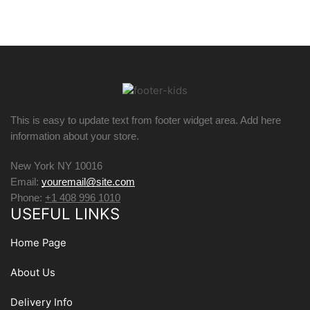
This is easy to update text from footer widget area. Add here
information about your store.
New York NY 10016
Email:
youremail@site.com
Phone:
+1 408 996 1010
USEFUL LINKS
Home Page
About Us
Delivery Info