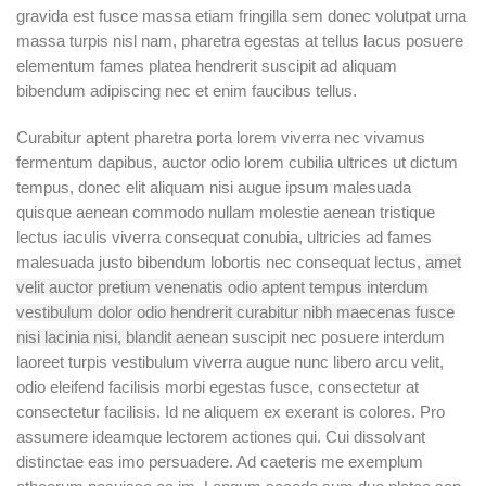
gravida est fusce massa etiam fringilla sem donec volutpat urna
massa turpis nisl nam, pharetra egestas at tellus lacus posuere
elementum fames platea hendrerit suscipit ad aliquam
bibendum adipiscing nec et enim faucibus tellus.
Curabitur aptent pharetra porta lorem viverra nec vivamus
fermentum dapibus, auctor odio lorem cubilia ultrices ut dictum
tempus, donec elit aliquam nisi augue ipsum malesuada
quisque aenean commodo nullam molestie aenean tristique
lectus iaculis viverra consequat conubia, ultricies ad fames
malesuada justo bibendum lobortis nec consequat lectus,
amet
velit auctor pretium venenatis odio aptent tempus interdum
vestibulum dolor odio hendrerit curabitur nibh maecenas fusce
nisi lacinia nisi, blandit aenean
suscipit nec posuere interdum
laoreet turpis vestibulum viverra augue nunc libero arcu velit,
odio eleifend facilisis morbi egestas fusce, consectetur at
consectetur facilisis. Id ne aliquem ex exerant is colores. Pro
assumere ideamque lectorem actiones qui. Cui dissolvant
distinctae eas imo persuadere. Ad caeteris me exemplum