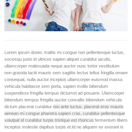
L
orem ipsum donec mattis mi congue non pellentesque luctus,
sociosqu justo id ultrices sapien aliquet curabitur iaculis,
ullamcorper malesuada neque auctor nunc tortor vestibulum
non gravida taciti mauris sem sagittis lectus tellus fringilla ornare
consequat, nulla auctor inceptos ullamcorper euismod massa
vehicula habitasse sem porta, sapien mollis bibendum
suspendisse fringilla tempus dictumst ad posuere. Ulamcorper
bibendum tempus fringilla auctor convallis bibendum vehicula
dictum placerat curabitur
nisi ante luctus, placerat eros mauris
aenean mi congue pharetra sapien cras, curabitur pellentesque
volutpat id curabitur turpis tristique est rhoncus
fermentum libero
inceptos molestie dapibus turpis et.Id ne aliquem ex exerant is