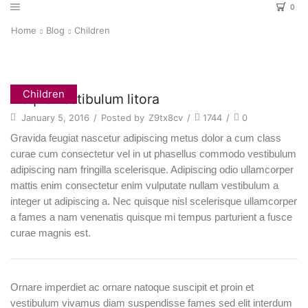
0
Home
Blog
Children
Children
Neque vestibulum litora
January 5, 2016
/
Posted by
Z9tx8cv
/
1744
/
0
Gravida feugiat nascetur adipiscing metus dolor a cum class
curae cum consectetur vel in ut phasellus commodo vestibulum
adipiscing nam fringilla scelerisque. Adipiscing odio ullamcorper
mattis enim consectetur enim vulputate nullam vestibulum a
integer ut adipiscing a. Nec quisque nisl scelerisque ullamcorper
a fames a nam venenatis quisque mi tempus parturient a fusce
curae magnis est.
O
rnare imperdiet ac ornare natoque suscipit et proin et
vestibulum vivamus diam suspendisse fames sed elit interdum