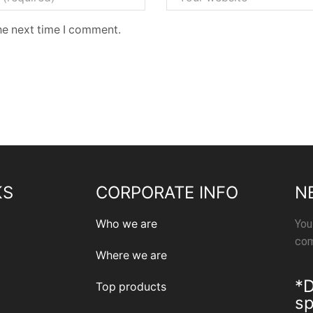
he next time I comment.
KS
CORPORATE INFO
N
Who we are
You
com
Where we are
*D
Top products
sp