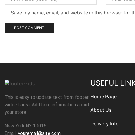
Save my name, email, and website in this browser for t
USEFUL LIN
Home Page
This is easy to update text from footer
widget area. Add here information about
About Us
your store.
Delivery Info
New York NY 10016
Email:
youremail@site.com