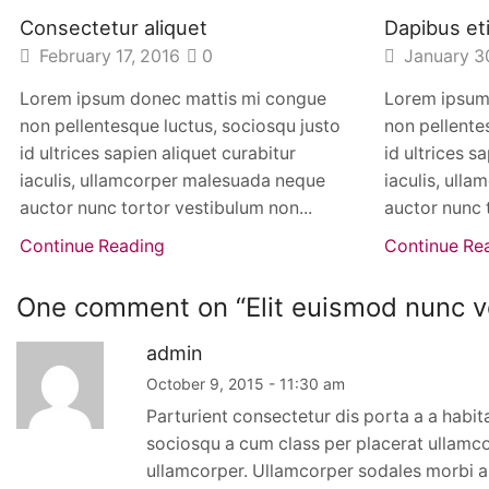
Consectetur aliquet
Dapibus et
February 17, 2016
0
January 3
Lorem ipsum donec mattis mi congue
Lorem ipsum
non pellentesque luctus, sociosqu justo
non pellente
id ultrices sapien aliquet curabitur
id ultrices s
iaculis, ullamcorper malesuada neque
iaculis, ull
auctor nunc tortor vestibulum non...
auctor nunc 
Continue Reading
Continue Re
One comment on “
Elit euismod nunc v
admin
October 9, 2015 - 11:30 am
Parturient consectetur dis porta a a habi
sociosqu a cum class per placerat ullamco
ullamcorper. Ullamcorper sodales morbi a 