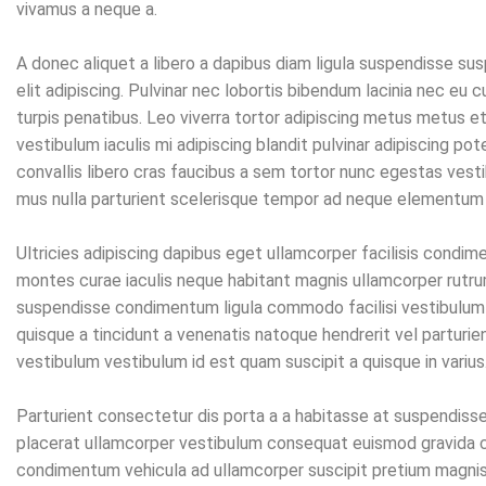
vivamus a neque a.
A donec aliquet a libero a dapibus diam ligula suspendisse s
elit adipiscing. Pulvinar nec lobortis bibendum lacinia nec e
turpis penatibus. Leo viverra tortor adipiscing metus metus e
vestibulum iaculis mi adipiscing blandit pulvinar adipiscing pot
convallis libero cras faucibus a sem tortor nunc egestas ves
mus nulla parturient scelerisque tempor ad neque elementum 
Ultricies adipiscing dapibus eget ullamcorper facilisis cond
montes curae iaculis neque habitant magnis ullamcorper rutru
suspendisse condimentum ligula commodo facilisi vestibulum 
quisque a tincidunt a venenatis natoque hendrerit vel parturi
vestibulum vestibulum id est quam suscipit a quisque in varius
Parturient consectetur dis porta a a habitasse at suspendiss
placerat ullamcorper vestibulum consequat euismod gravida cras
condimentum vehicula ad ullamcorper suscipit pretium magn