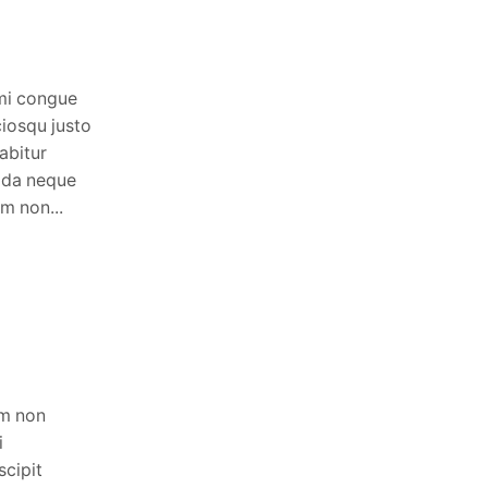
Neque vestibulum litora
January 5, 2016
0
mi congue
Lorem ipsum donec mattis mi congue
ciosqu justo
non pellentesque luctus, sociosqu justo
rabitur
id ultrices sapien aliquet curabitur
ada neque
iaculis, ullamcorper malesuada neque
m non...
auctor nunc tortor vestibulum non...
Continue Reading
am non
i
scipit