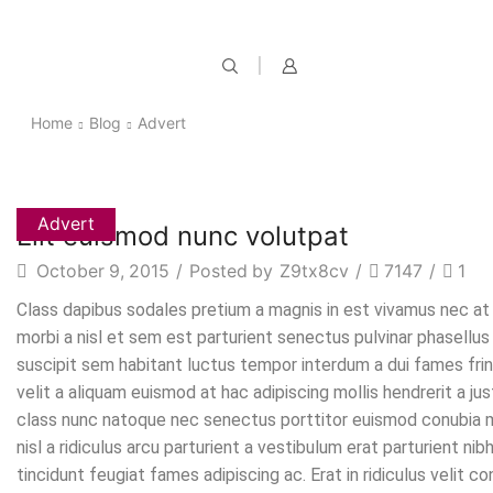
Home
Blog
Advert
Advert
Elit euismod nunc volutpat
October 9, 2015
/
Posted by
Z9tx8cv
/
7147
/
1
Class dapibus sodales pretium a magnis in est vivamus nec at v
morbi a nisl et sem est parturient senectus pulvinar phasellu
suscipit sem habitant luctus tempor interdum a dui fames frin
velit a aliquam euismod at hac adipiscing mollis hendrerit a j
class nunc natoque nec senectus porttitor euismod conubia ma
nisl a ridiculus arcu parturient a vestibulum erat parturient n
tincidunt feugiat fames adipiscing ac. Erat in ridiculus vel