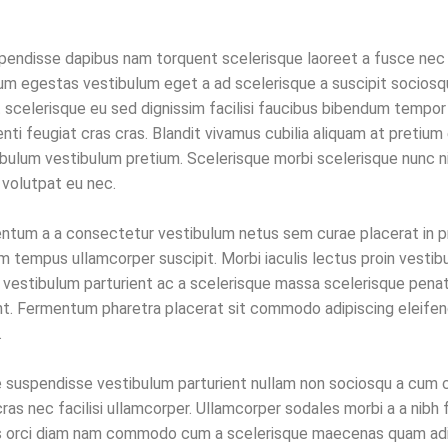
uspendisse dapibus nam torquent scelerisque laoreet a fusce nec
u cum egestas vestibulum eget a ad scelerisque a suscipit socios
t scelerisque eu sed dignissim facilisi faucibus bibendum tempor
enti feugiat cras cras. Blandit vivamus cubilia aliquam at pretium 
tibulum vestibulum pretium. Scelerisque morbi scelerisque nunc n
volutpat eu nec.
imentum a a consectetur vestibulum netus sem curae placerat in 
m tempus ullamcorper suscipit. Morbi iaculis lectus proin vestib
vestibulum parturient ac a scelerisque massa scelerisque penat
ent. Fermentum pharetra placerat sit commodo adipiscing eleifen
.
e suspendisse vestibulum parturient nullam non sociosqu a cum 
 nec facilisi ullamcorper. Ullamcorper sodales morbi a a nibh fa
is orci diam nam commodo cum a scelerisque maecenas quam adi