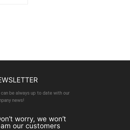
EWSLETTER
 can be always up to date with our
pany news!
on’t worry, we won’t
am our customers