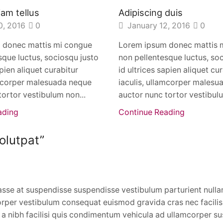
iam tellus
Adipiscing duis
0, 2016
0
January 12, 2016
0
 donec mattis mi congue
Lorem ipsum donec mattis 
sque luctus, sociosqu justo
non pellentesque luctus, so
apien aliquet curabitur
id ultrices sapien aliquet cu
amcorper malesuada neque
iaculis, ullamcorper malesu
tortor vestibulum non...
auctor nunc tortor vestibulu
ading
Continue Reading
olutpat
”
tasse at suspendisse suspendisse vestibulum parturient null
rper vestibulum consequat euismod gravida cras nec facilis
a nibh facilisi quis condimentum vehicula ad ullamcorper su