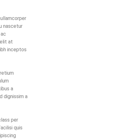
Advert
Children
 ullamcorper
Fashion
qu nascetur
General
 ac
elit at
Holidays
ibh inceptos
Miscellaneous
Style
pretium
Uncategorized
ulum
Woman
ibus a
d dignissim a
PRODUCT TAGS
class per
black
fashion
girls suits
cilisi quis
piscing
kid clothes
new
sale