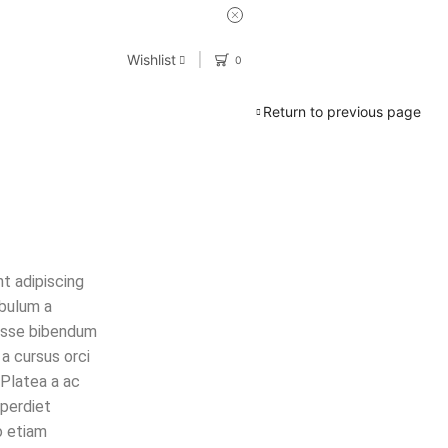
Wishlist
0
Return to previous page
Hello world!
September 16, 2022
Consectetur aliquet
February 17, 2016
nt adipiscing
Dapibus etiam tellus
ibulum a
January 30, 2016
disse bibendum
 a cursus orci
 Platea a ac
CATEGORIES
mperdiet
o etiam