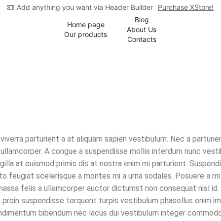
Add anything you want via Header Builder
Purchase XStore!
Blog
Home page
About Us
Our products
Contacts
iverra parturient a at aliquam sapien vestibulum. Nec a parturie
s ullamcorper. A congue a suspendisse mollis interdum nunc vest
gilla at euismod primis dis at nostra enim mi parturient. Suspen
usto feugiat scelerisque a montes mi a urna sodales. Posuere a mi
ssa felis a ullamcorper auctor dictumst non consequat nisl id.
ibh proin suspendisse torquent turpis vestibulum phasellus enim i
it condimentum bibendum nec lacus dui vestibulum integer commod