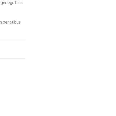
eger eget a a
um penatibus