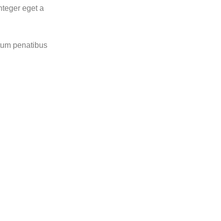
nteger eget a
ntum penatibus
Children
Neque vestibulum litora
January 5, 2016
0