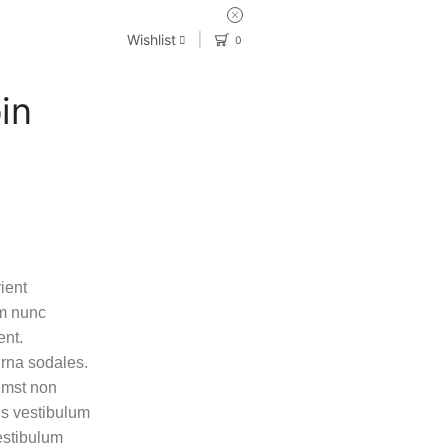
Wishlist
0
in
Hello world!
September 16, 2022
Consectetur aliquet
February 17, 2016
ient
Dapibus etiam tellus
um nunc
January 30, 2016
ent.
urna sodales.
umst non
CATEGORIES
pis vestibulum
estibulum