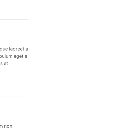
que laoreet a
ibulum eget a
s et
am non