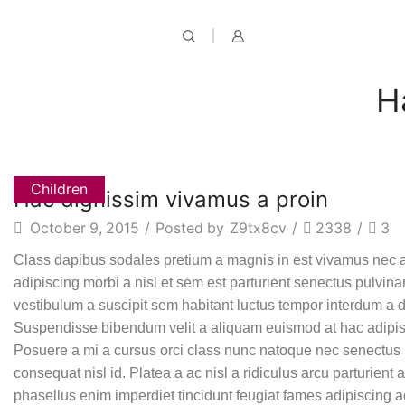
H
Children
Hac dignissim vivamus a proin
October 9, 2015
/
Posted by
Z9tx8cv
/
2338
/
3
Class dapibus sodales pretium a magnis in est vivamus nec at 
adipiscing morbi a nisl et sem est parturient senectus pulvi
vestibulum a suscipit sem habitant luctus tempor interdum a du
Suspendisse bibendum velit a aliquam euismod at hac adipisci
Posuere a mi a cursus orci class nunc natoque nec senectus p
consequat nisl id. Platea a ac nisl a ridiculus arcu parturient
phasellus enim imperdiet tincidunt feugiat fames adipiscing a