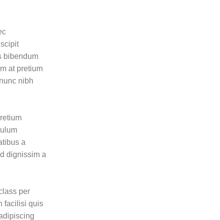
Advert
Children
ec
Fashion
scipit
General
bus bibendum
am at pretium
Holidays
 nunc nibh
Miscellaneous
Style
pretium
Uncategorized
bulum
Woman
atibus a
nd dignissim a
PRODUCT TAGS
class per
black
fashion
girls suits
facilisi quis
adipiscing
kid clothes
new
sale