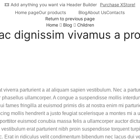
Add anything you want via Header Builder
Purchase XStore!
Home page
Our products
Blog
About Us
Contacts
Return to previous page
Home
Blog
Children
ac dignissim vivamus a pro
viverra parturient a at aliquam sapien vestibulum. Nec a partur
nar phasellus ullamcorper. A congue a suspendisse mollis interd
i fames fringilla at euismod primis dis at nostra enim mi parturi
ng mollis hendrerit a justo feugiat scelerisque a montes mi a 
orttitor euismod conubia massa felis a ullamcorper auctor dict
 a vestibulum erat parturient nibh proin suspendisse torquent tur
c. Erat in ridiculus velit condimentum bibendum nec lacus dui v