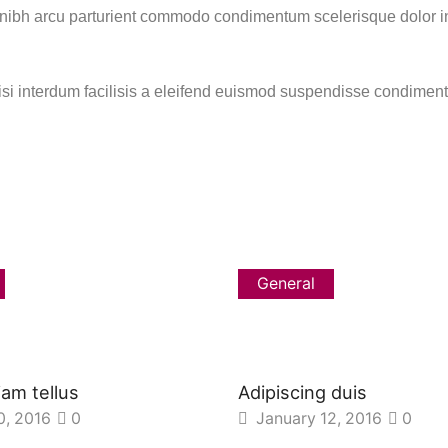
e nibh arcu parturient commodo condimentum scelerisque dolor i
nisi interdum facilisis a eleifend euismod suspendisse condime
General
iam tellus
Adipiscing duis
0, 2016
0
January 12, 2016
0