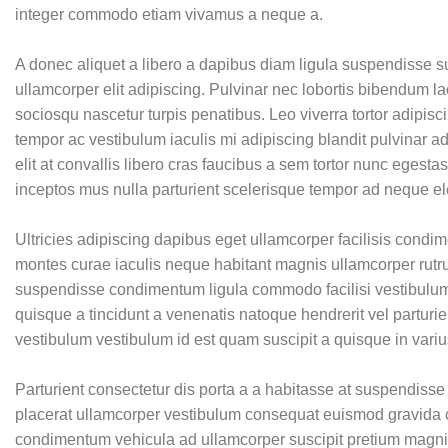
integer commodo etiam vivamus a neque a.
A donec aliquet a libero a dapibus diam ligula suspendisse 
ullamcorper elit adipiscing. Pulvinar nec lobortis bibendum l
sociosqu nascetur turpis penatibus. Leo viverra tortor adipis
tempor ac vestibulum iaculis mi adipiscing blandit pulvinar ad
elit at convallis libero cras faucibus a sem tortor nunc eges
inceptos mus nulla parturient scelerisque tempor ad neque e
Ultricies adipiscing dapibus eget ullamcorper facilisis cond
montes curae iaculis neque habitant magnis ullamcorper rutru
suspendisse condimentum ligula commodo facilisi vestibulum
quisque a tincidunt a venenatis natoque hendrerit vel partur
vestibulum vestibulum id est quam suscipit a quisque in variu
Parturient consectetur dis porta a a habitasse at suspendiss
placerat ullamcorper vestibulum consequat euismod gravida cra
condimentum vehicula ad ullamcorper suscipit pretium mag