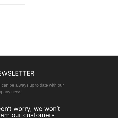
EWSLETTER
 can be always up to date with our
pany news!
on’t worry, we won’t
am our customers