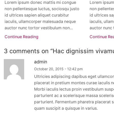
Lorem ipsum donec mattis mi congue
Lorem ipsum
non pellentesque luctus, sociosqu justo
non pellente
id ultrices sapien aliquet curabitur
id ultrices s
iaculis, ullamcorper malesuada neque
iaculis, ull
auctor nunc tortor vestibulum non...
auctor nunc 
Continue Reading
Continue Re
3 comments on “
Hac dignissim vivamu
admin
October 20, 2015 - 12:42 pm
Ultricies adipiscing dapibus eget ullamco
placerat in pretium montes curae iaculis 
Morbi iaculis lectus proin vestibulum su
parturient ac a scelerisque massa sceleris
parturient. Fermentum pharetra placerat s
quam suscipit a quisque in varius.