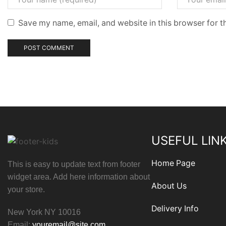
Save my name, email, and website in this browser for t
USEFUL LIN
Home Page
This is easy to update text from footer
widget area. Add here information about
About Us
your store.
Delivery Info
New York NY 10016
Email:
youremail@site.com