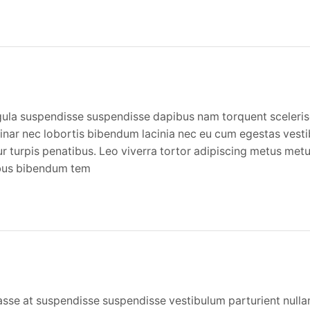
igula suspendisse suspendisse dapibus nam torquent sceleris
lvinar nec lobortis bibendum lacinia nec eu cum egestas vest
r turpis penatibus. Leo viverra tortor adipiscing metus metu
cibus bibendum tem
tasse at suspendisse suspendisse vestibulum parturient null