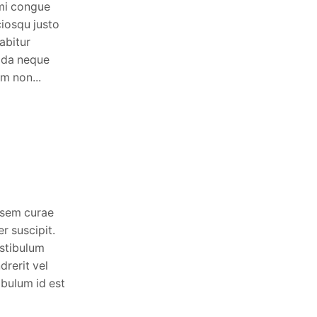
mi congue
Lorem ipsum donec mattis mi congue
ciosqu justo
non pellentesque luctus, sociosqu justo
rabitur
id ultrices sapien aliquet curabitur
ada neque
iaculis, ullamcorper malesuada neque
m non...
auctor nunc tortor vestibulum non...
Continue Reading
 sem curae
r suscipit.
estibulum
drerit vel
ibulum id est