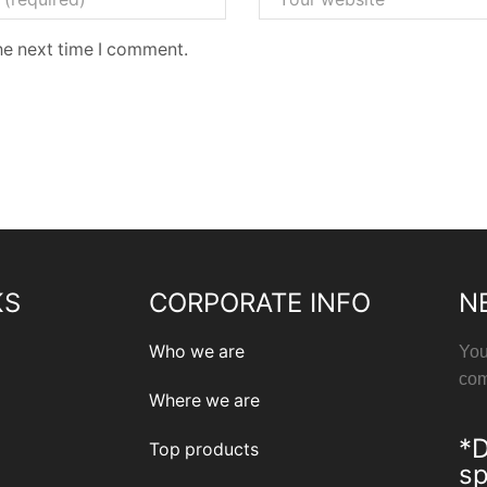
he next time I comment.
KS
CORPORATE INFO
N
Who we are
You
com
Where we are
*D
Top products
sp