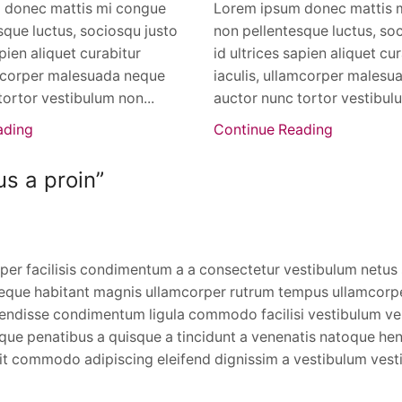
 donec mattis mi congue
Lorem ipsum donec mattis 
sque luctus, sociosqu justo
non pellentesque luctus, so
apien aliquet curabitur
id ultrices sapien aliquet cu
amcorper malesuada neque
iaculis, ullamcorper malesu
tortor vestibulum non...
auctor nunc tortor vestibulu
ading
Continue Reading
s a proin
”
rper facilisis condimentum a a consectetur vestibulum netus
neque habitant magnis ullamcorper rutrum tempus ullamcorpe
spendisse condimentum ligula commodo facilisi vestibulum v
que penatibus a quisque a tincidunt a venenatis natoque hen
it commodo adipiscing eleifend dignissim a vestibulum vest